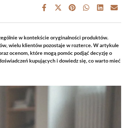
Share
Share
Share
Share
Share
Share
on
on
on
on
on
on
Facebook
X
Pinterest
WhatsApp
LinkedIn
Email
(Twitter)
czególnie w kontekście oryginalności produktów.
w, wielu klientów pozostaje w rozterce. W artykule
 oraz ocenom, które mogą pomóc podjąć decyzję o
 doświadczeń kupujących i dowiedz się, co warto mieć