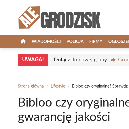
Przejdź
do
treści
WIADOMOŚCI
POLICJA
FIRMY
OGŁOSZE
UWAGA!
Dołącz do nowej grupy
Grod
Strona główna
/
Lifestyle
/
Bibloo czy oryginalne? Sprawdź o
Bibloo czy oryginaln
gwarancję jakości