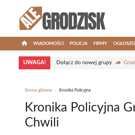
Przejdź
do
treści
WIADOMOŚCI
POLICJA
FIRMY
OGŁOSZE
UWAGA!
Dołącz do nowej grupy
Grod
Strona główna
/
Kronika Policyjna
Kronika Policyjna G
Chwili