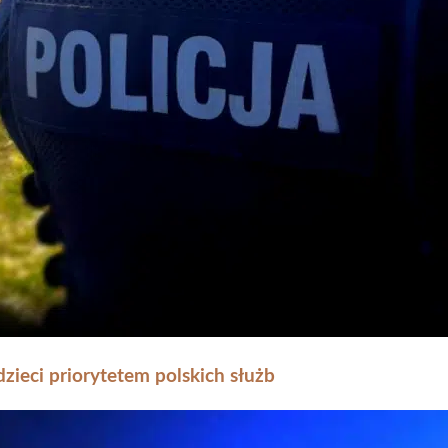
zieci priorytetem polskich służb