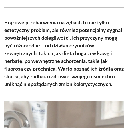
Facebook
X
Pinterest
WhatsApp
LinkedIn
Email
(Twitter)
Brązowe przebarwienia na zębach to nie tylko
estetyczny problem, ale również potencjalny sygnał
poważniejszych dolegliwości. Ich przyczyny mogą
być różnorodne – od działań czynników
zewnętrznych, takich jak dieta bogata w kawę i
herbatę, po wewnętrzne schorzenia, takie jak
fluorоза czy próchnica. Warto poznać ich źródła oraz
skutki, aby zadbać o zdrowie swojego uśmiechu i
uniknąć niepożądanych zmian kolorystycznych.