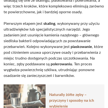
składają się one ze skalingu, piaskowania i polerowania, a
więc trzech kroków, które kompleksowo eliminują zarówno
te powierzchowne, jak i bardziej oporne osady.
Pierwszym etapem jest
skaling
, wykonywany przy użyciu
ultradźwięków lub specjalistycznych narzędzi. Jego
zadaniem jest usunięcie kamienia nazębnego – głównego
siedliska bakterii odpowiadających za powstawanie
przebarwień. Kolejno wykonywane jest
piaskowanie
, które
pod ciśnieniem usuwa uporczywe osady i przebarwienia z
miejsc trudno dostępnych podczas szczotkowania. Na
koniec, zęby poddawane są
polerowaniu
. Ten proces
wygładza powierzchnię szkliwa, utrudniając ponowne
osadzanie się zanieczyszczeń i barwników.
Naturally żółte zęby –
przyczyny i sposoby na ich
wybielenie