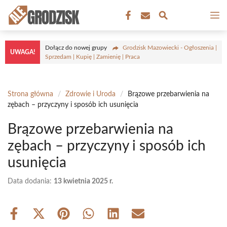
Przejdź
M
do
treści
Dołącz do nowej grupy
Grodzisk Mazowiecki - Ogłoszenia |
UWAGA!
Sprzedam | Kupię | Zamienię | Praca
Strona główna
/
Zdrowie i Uroda
/
Brązowe przebarwienia na
zębach – przyczyny i sposób ich usunięcia
Brązowe przebarwienia na
zębach – przyczyny i sposób ich
usunięcia
Data dodania:
13 kwietnia 2025 r.
Share
Share
Share
Share
Share
Share
on
on
on
on
on
on