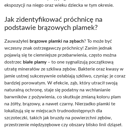
ekspozycji na niego oraz wieku dziecka w tym okresie.
Jak zidentyfikować próchnicę na
podstawie brązowych plamek?
Zauważyłeś
brązowe plamki na zębach
? To może być
wczesny znak ostrzegawczy próchnicy! Zanim jednak
pojawią się te ciemniejsze przebarwienia, często można
dostrzec
białe plamy
– to one sygnalizują początkową
utratę minerałów ze szkliwa zębów. Bakterie oraz kwasy w
jamie ustnej sukcesywnie osłabiają szkliwo, czyniąc je coraz
bardziej porowatym. W efekcie, ząb, który utracił swoją
naturalną ochronę, staje się podatny na wchłanianie
barwników z pożywienia, co skutkuje zmianą koloru plam
na żółty, brązowy, a nawet czarny. Nierzadko plamki te
lokalizują się w miejscach trudnodostępnych dla
szczoteczki, takich jak bruzdy na powierzchni zębów,
przestrzenie międzyzębowe czy obszary blisko linii dziąseł.