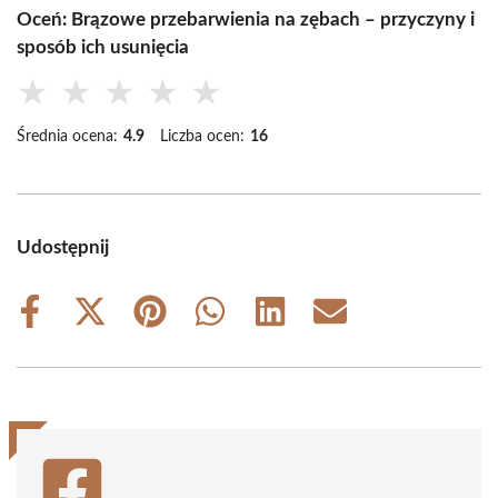
Oceń: Brązowe przebarwienia na zębach – przyczyny i
sposób ich usunięcia
★
★
★
★
★
Średnia ocena:
4.9
Liczba ocen:
16
Udostępnij
Share
Share
Share
Share
Share
Share
on
on
on
on
on
on
Facebook
X
Pinterest
WhatsApp
LinkedIn
Email
(Twitter)