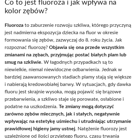
Co to jest fluoroza i jak wpływa na
kolor zębów?
Fluoroza
to zaburzenie rozwoju szkliwa, którego przyczyną
jest nadmierna ekspozycja dziecka na fluor w okresie
formowania się zębów, zazwyczaj do 8. roku życia. Jak
rozpoznać fluorozę?
Objawia się ona przede wszystkim
zmianami na zębach, przyjmując postać białych plam lub
smug na szkliwie
. W łagodnych przypadkach są to
niewielkie, niemal niewidoczne odbarwienia. Jednak w
bardziej zaawansowanych stadiach plamy stają się większe
i nabierają kredowobiałej barwy. W sytuacjach, gdy dawka
fluoru jest skrajnie wysoka, mogą pojawić się brązowe
przebarwienia, a szkliwo staje się porowate, osłabione i
podatne na uszkodzenia.
Te zmiany mogą dotyczyć
zarówno zębów mlecznych, jak i stałych, negatywnie
wpływając na estetykę uśmiechu i utrudniając utrzymanie
prawidłowej higieny jamy ustnej
. Natężenie fluorozy jest
uzależnione od ilości przyjętego fluoru, czasu trwania