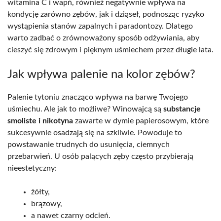
witamina C i wapń, również negatywnie wpływa na
kondycję zarówno zębów, jak i dziąseł, podnosząc ryzyko
wystąpienia stanów zapalnych i paradontozy. Dlatego
warto zadbać o zrównoważony sposób odżywiania, aby
cieszyć się zdrowym i pięknym uśmiechem przez długie lata.
Jak wpływa palenie na kolor zębów?
Palenie tytoniu znacząco wpływa na barwę Twojego
uśmiechu. Ale jak to możliwe? Winowajcą są
substancje
smoliste i nikotyna
zawarte w dymie papierosowym, które
sukcesywnie osadzają się na szkliwie. Powoduje to
powstawanie trudnych do usunięcia, ciemnych
przebarwień. U osób palących zęby często przybierają
nieestetyczny:
żółty,
brązowy,
a nawet czarny odcień.