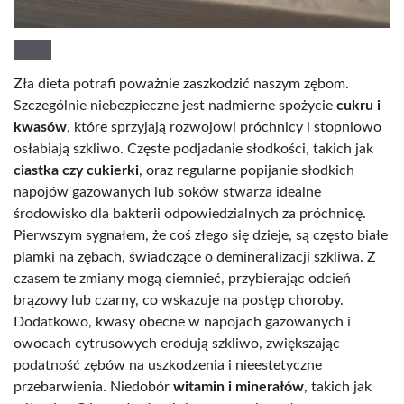
Zła dieta potrafi poważnie zaszkodzić naszym zębom.
Szczególnie niebezpieczne jest nadmierne spożycie
cukru i
kwasów
, które sprzyjają rozwojowi próchnicy i stopniowo
osłabiają szkliwo. Częste podjadanie słodkości, takich jak
ciastka czy cukierki
, oraz regularne popijanie słodkich
napojów gazowanych lub soków stwarza idealne
środowisko dla bakterii odpowiedzialnych za próchnicę.
Pierwszym sygnałem, że coś złego się dzieje, są często białe
plamki na zębach, świadczące o demineralizacji szkliwa. Z
czasem te zmiany mogą ciemnieć, przybierając odcień
brązowy lub czarny, co wskazuje na postęp choroby.
Dodatkowo, kwasy obecne w napojach gazowanych i
owocach cytrusowych erodują szkliwo, zwiększając
podatność zębów na uszkodzenia i nieestetyczne
przebarwienia. Niedobór
witamin i minerałów
, takich jak