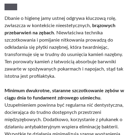
Dbanie o higienę jamy ustnej odgrywa kluczową rolę,
zwłaszcza w kontekście nieestetycznych,
brązowych
przebarwień na zębach
. Niewłaściwa technika
szczotkowania i pomijanie nitkowania prowadzą do
odkładania się płytki nazębnej, która twardniejąc,
transformuje się w trudny do usunięcia kamień nazębny.
Ten porowaty kamień z łatwością absorbuje barwniki
zawarte w spożywanych pokarmach i napojach, stąd tak
istotna jest profilaktyka.
Minimum dwukrotne, staranne szczotkowanie zębów w
ciągu dnia to fundament zdrowego uśmiechu
.
Uzupełnieniem powinna być regularna nić dentystyczna,
docierająca do trudno dostępnych przestrzeni
międzyzębowych. Dodatkowo, korzystanie z płukanek o
działaniu antybakteryjnym wspiera eliminację bakterii.
Wszystkie te działania minimalizują szansę wystąpienia