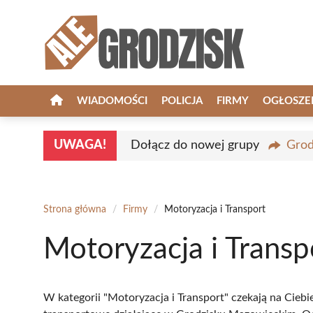
Przejdź
do
treści
WIADOMOŚCI
POLICJA
FIRMY
OGŁOSZE
UWAGA!
Dołącz do nowej grupy
Grod
Strona główna
/
Firmy
/
Motoryzacja i Transport
Motoryzacja i Transp
W kategorii "Motoryzacja i Transport" czekają na Cie