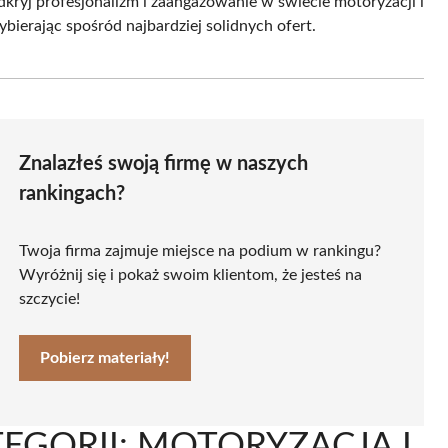
ryj profesjonalizm i zaangażowanie w świecie motoryzacji i
ierając spośród najbardziej solidnych ofert.
Znalazłeś swoją firmę w naszych
rankingach?
Twoja firma zajmuje miejsce na podium w rankingu?
Wyróżnij się i pokaż swoim klientom, że jesteś na
szczycie!
Pobierz materiały!
EGORII: MOTORYZACJA I