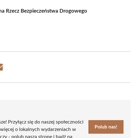
ji na Rzecz Bezpieczeństwa Drogowego
Share
on
Email
sze! Przyłącz się do naszej społeczności
Polub nas!
 więcej o lokalnych wydarzeniach w
czy - polub naszą stronę i bądź na