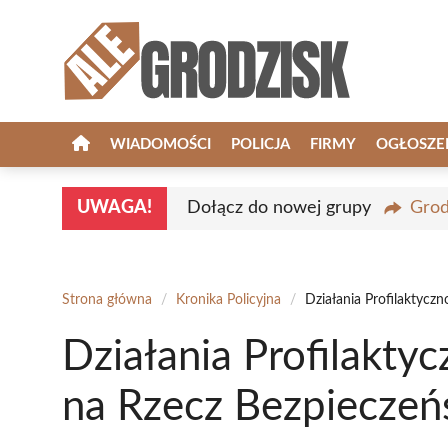
Przejdź
do
treści
WIADOMOŚCI
POLICJA
FIRMY
OGŁOSZE
UWAGA!
Dołącz do nowej grupy
Grod
Strona główna
/
Kronika Policyjna
/
Działania Profilaktycz
Działania Profilaktyc
na Rzecz Bezpiecze