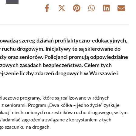
Share
Share
Share
Share
Share
Share
on
on
on
on
on
on
Facebook
X
Pinterest
WhatsApp
LinkedIn
Email
(Twitter)
rowadzą szereg działań profilaktyczno-edukacyjnych,
 ruchu drogowym. Inicjatywy te są skierowane do
eży oraz seniorów. Policjanci promują odpowiedzialne
czowych zasadach bezpieczeństwa. Celem tych
niejszenie liczby zdarzeń drogowych w Warszawie i
kluczowe programy, które są realizowane w różnych
a z seniorami. Program „Dwa kółka – jedno życie” zyskuje
dukacji niechronionych uczestników ruchu drogowego, w tym
świadamiać zagrożenia związane z korzystaniem z tych
o szacunku na drogach.