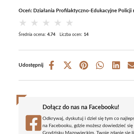
Oceń: Działania Profilaktyczno-Edukacyjne Polic
★
★
★
★
★
Średnia ocena:
4.74
Liczba ocen:
14
Udostępnij
Share
Share
Share
Share
Share
on
on
on
on
on
Facebook
X
Pinterest
WhatsApp
LinkedIn
(Twitter)
Dołącz do nas na Facebooku!
Odkrywaj, dyskutuj i dziel się tym co najlep
na Facebooku, gdzie możesz dowiedzieć się
Grodzisku Mazowieckim. Twoje zdanie się li