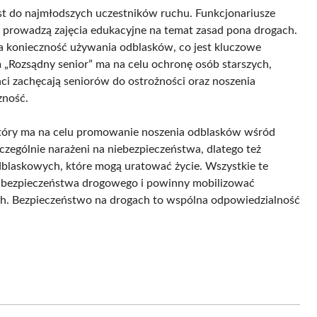
est do najmłodszych uczestników ruchu. Funkcjonariusze
 prowadzą zajęcia edukacyjne na temat zasad pona drogach.
a konieczność używania odblasków, co jest kluczowe
 „Rozsądny senior” ma na celu ochronę osób starszych,
ci zachęcają seniorów do ostrożności oraz noszenia
zność.
 który ma na celu promowanie noszenia odblasków wśród
zczególnie narażeni na niebezpieczeństwa, dlatego też
dblaskowych, które mogą uratować życie. Wszystkie te
wy bezpieczeństwa drogowego i powinny mobilizować
ch. Bezpieczeństwo na drogach to wspólna odpowiedzialność