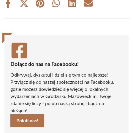
Share
Share
Share
Share
Share
Share
on
on
on
on
on
on
Facebook
X
Pinterest
WhatsApp
LinkedIn
Email
(Twitter)
Dołącz do nas na Facebooku!
Odkrywaj, dyskutuj i dziel się tym co najlepsze!
Przyłącz się do naszej społeczności na Facebooku,
gdzie możesz dowiedzieć się więcej o lokalnych
wydarzeniach w Grodzisku Mazowieckim. Twoje
zdanie się liczy - polub naszą stronę i bądź na
bieżąco!
Polub nas!