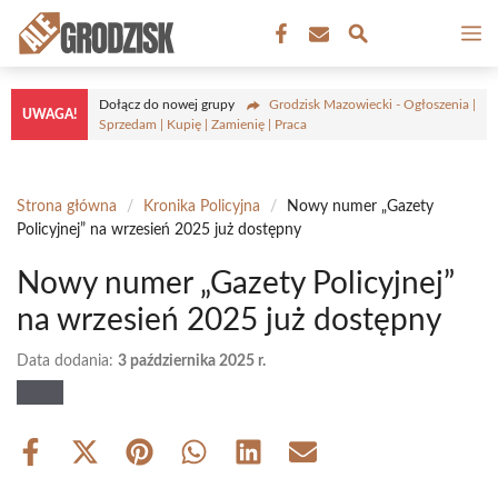
Przejdź
M
do
treści
Dołącz do nowej grupy
Grodzisk Mazowiecki - Ogłoszenia |
UWAGA!
Sprzedam | Kupię | Zamienię | Praca
Strona główna
/
Kronika Policyjna
/
Nowy numer „Gazety
Policyjnej” na wrzesień 2025 już dostępny
Nowy numer „Gazety Policyjnej”
na wrzesień 2025 już dostępny
Data dodania:
3 października 2025 r.
Share
Share
Share
Share
Share
Share
on
on
on
on
on
on
Facebook
X
Pinterest
WhatsApp
LinkedIn
Email