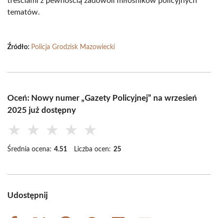
treściami z pewnością zadowoli miłośników policyjnych
tematów.
Źródło:
Policja Grodzisk Mazowiecki
Oceń: Nowy numer „Gazety Policyjnej” na wrzesień
2025 już dostępny
★
★
★
★
★
Średnia ocena:
4.51
Liczba ocen:
25
Udostępnij