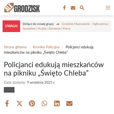
Przejdź
M
do
treści
Dołącz do nowej grupy
Grodzisk Mazowiecki - Ogłoszenia |
UWAGA!
Sprzedam | Kupię | Zamienię | Praca
Strona główna
/
Kronika Policyjna
/
Policjanci edukują
mieszkańców na pikniku „Święto Chleba”
Policjanci edukują mieszkańców
na pikniku „Święto Chleba”
Data dodania:
9 września 2025 r.
Share
Share
Share
Share
Share
Share
on
on
on
on
on
on
Facebook
X
Pinterest
WhatsApp
LinkedIn
Email