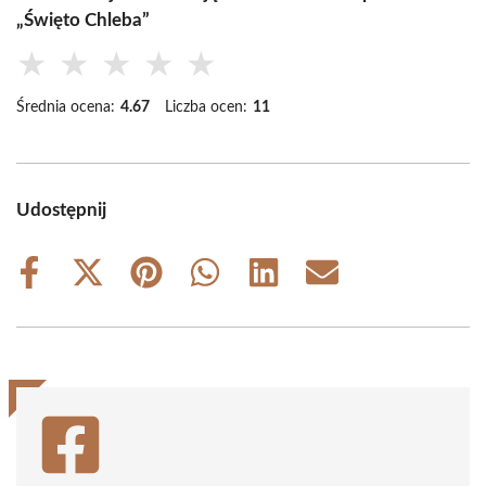
„Święto Chleba”
★
★
★
★
★
Średnia ocena:
4.67
Liczba ocen:
11
Udostępnij
Share
Share
Share
Share
Share
Share
on
on
on
on
on
on
Facebook
X
Pinterest
WhatsApp
LinkedIn
Email
(Twitter)