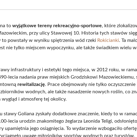
Facebook
X
Pinterest
What
(Twitter)
ana to
wyjątkowe tereny rekreacyjno-sportowe
, które zlokaliz
azowieckim, przy ulicy Stawowej 10. Historia tych stawów sięg
y to powstały w wyniku spiętrzenia wód rzeki
Rokicianki
. Ta mal
 jest nie tylko miejscem wypoczynku, ale także świadkiem wielu 
awy infrastruktury i estetyki tego miejsca, w 2012 roku, w ram
90-lecia nadania praw miejskich Grodziskowi Mazowieckiemu,
runtowną
rewitalizację
. Prace obejmowały nie tylko oczyszczenie 
 zbiorników wodnych, ale także nasadzenie nowych roślin, co z
wygląd i atmosferę tej okolicy.
 stawy Goliana zyskały dodatkowe znaczenie, kiedy to w rama
0-lecia urodzin znakomitego żeglarza Leonida Teligi, odsłonięt
ry upamiętnia jego osiągnięcia. To wydarzenie wzbogaciło ofertę
rzyciągnęło uwagę miłośników sportów wodnych oraz turystów.