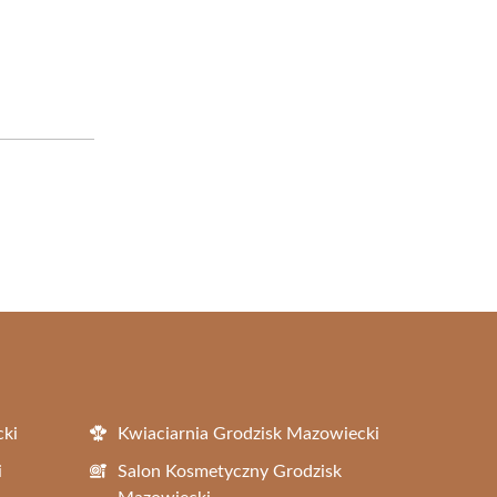
cki
Kwiaciarnia Grodzisk Mazowiecki
i
Salon Kosmetyczny Grodzisk