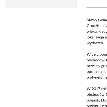
Stawy Goli
Grodzisku M
wieku, kied
lokalizacja
wydarzeń.
W celu popr
obchodów 4
przeszły g
poszerzenie
wpłynęło na 
W 2017 roku
obchodów 10
pomnik, któ
regionu i p