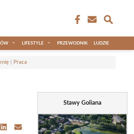
CÓW
LIFESTYLE
PRZEWODNIK
LUDZIE
nię | Praca
Stawy Goliana
e
Share
Share
on
on