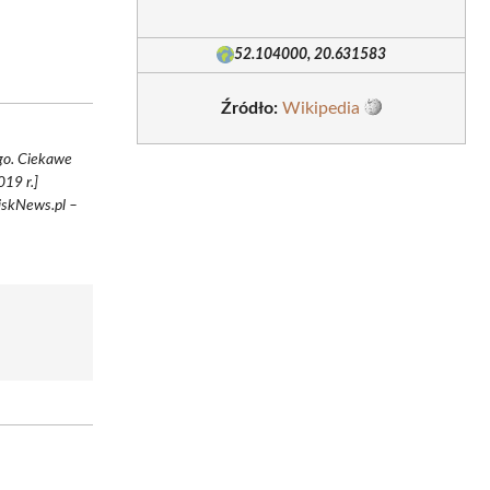
52.104000, 20.631583
Źródło:
Wikipedia
go. Ciekawe
19 r.]
ziskNews.pl –