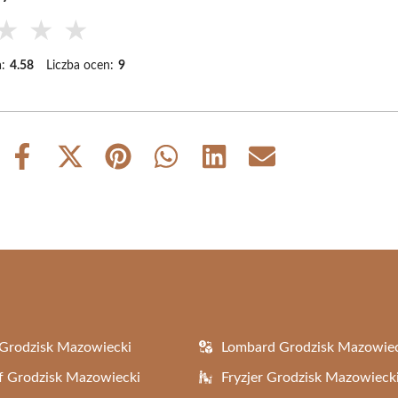
★
★
★
:
4.58
Liczba ocen:
9
Share
Share
Share
Share
Share
Share
on
on
on
on
on
on
Facebook
X
Pinterest
WhatsApp
LinkedIn
Email
(Twitter)
Grodzisk Mazowiecki
Lombard Grodzisk Mazowie
f Grodzisk Mazowiecki
Fryzjer Grodzisk Mazowieck