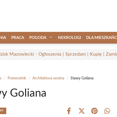
NIA
PRACA
POGODA
NEKROLOGI
DLA MIESZKAŃ
zisk Mazowiecki - Ogłoszenia | Sprzedam | Kupię | Zamie
a
/
Przewodnik
/
Architektura wodna
/
Stawy Goliana
y Goliana
AWY
Share
Share
Share
Shar
on
on
on
on