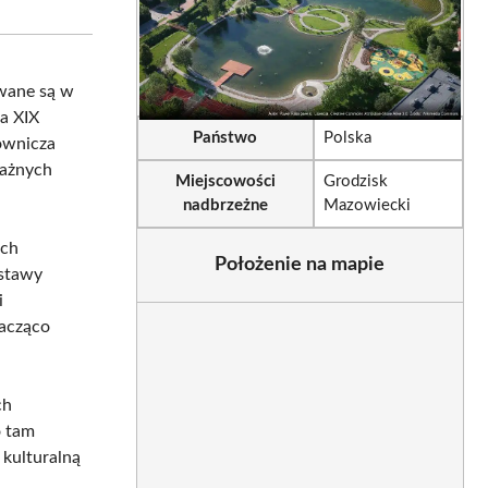
sApp
LinkedIn
Email
owane są w
a XIX
Państwo
Polska
ownicza
ważnych
Miejscowości
Grodzisk
nadbrzeżne
Mazowiecki
ach
Położenie na mapie
 stawy
i
nacząco
ch
o tam
 kulturalną