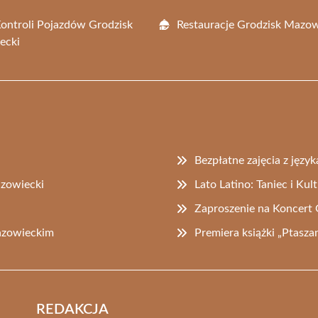
Kontroli Pojazdów Grodzisk
Restauracje Grodzisk Mazow
ecki
Bezpłatne zajęcia z języ
azowiecki
Lato Latino: Taniec i Ku
Zaproszenie na Koncer
azowieckim
Premiera książki „Ptasz
REDAKCJA