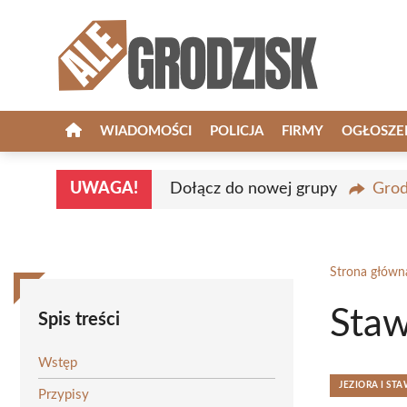
Przejdź
do
treści
WIADOMOŚCI
POLICJA
FIRMY
OGŁOSZE
UWAGA!
Dołącz do nowej grupy
Grod
Strona główn
Staw
Spis treści
Wstęp
JEZIORA I ST
Przypisy