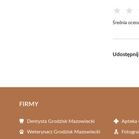
★
★
Średnia ocena
Udostępnij
FIRMY
Dentysta Grodzisk Mazowiecki
Apteka 
Weterynarz Grodzisk Mazowiecki
Fotogra