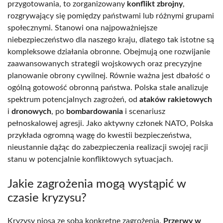
przygotowania, to zorganizowany
konflikt zbrojny
,
rozgrywający się pomiędzy państwami lub różnymi grupami
społecznymi. Stanowi ona najpoważniejsze
niebezpieczeństwo dla naszego kraju, dlatego tak istotne są
kompleksowe działania obronne. Obejmują one rozwijanie
zaawansowanych strategii wojskowych oraz precyzyjne
planowanie obrony cywilnej. Równie ważna jest dbałość o
ogólną gotowość obronną państwa. Polska stale analizuje
spektrum potencjalnych zagrożeń, od
ataków rakietowych
i
dronowych
, po
bombardowania
i scenariusz
pełnoskalowej agresji. Jako aktywny członek NATO, Polska
przykłada ogromną wagę do kwestii bezpieczeństwa,
nieustannie dążąc do zabezpieczenia realizacji swojej racji
stanu w potencjalnie konfliktowych sytuacjach.
Jakie zagrożenia mogą wystąpić w
czasie kryzysu?
Kryzysy niosą ze sobą konkretne zagrożenia.
Przerwy w