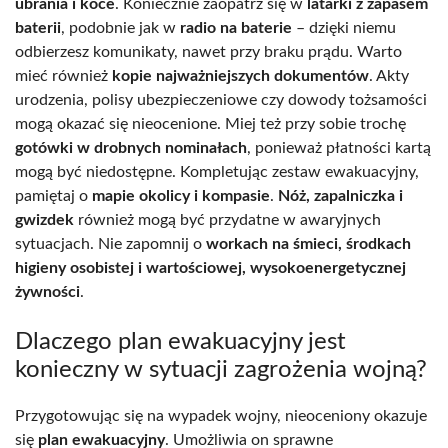
ubrania i koce
. Koniecznie zaopatrz się w
latarki z zapasem
baterii
, podobnie jak w
radio na baterie
– dzięki niemu
odbierzesz komunikaty, nawet przy braku prądu. Warto
mieć również
kopie najważniejszych dokumentów
. Akty
urodzenia, polisy ubezpieczeniowe czy dowody tożsamości
mogą okazać się nieocenione. Miej też przy sobie trochę
gotówki w drobnych nominałach
, ponieważ płatności kartą
mogą być niedostępne. Kompletując zestaw ewakuacyjny,
pamiętaj o
mapie okolicy i kompasie
.
Nóż, zapalniczka i
gwizdek
również mogą być przydatne w awaryjnych
sytuacjach. Nie zapomnij o
workach na śmieci, środkach
higieny osobistej i wartościowej, wysokoenergetycznej
żywności
.
Dlaczego plan ewakuacyjny jest
konieczny w sytuacji zagrożenia wojną?
Przygotowując się na wypadek wojny, nieoceniony okazuje
się
plan ewakuacyjny
. Umożliwia on sprawne