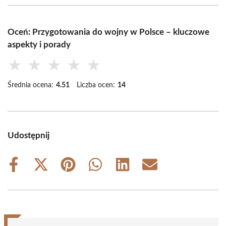
Oceń: Przygotowania do wojny w Polsce – kluczowe
aspekty i porady
★
★
★
★
★
Średnia ocena:
4.51
Liczba ocen:
14
Udostępnij
Share
Share
Share
Share
Share
Share
on
on
on
on
on
on
Facebook
X
Pinterest
WhatsApp
LinkedIn
Email
(Twitter)