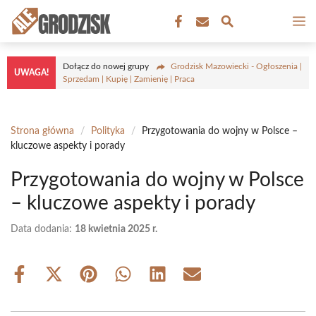
Przejdź
M
do
treści
Dołącz do nowej grupy
Grodzisk Mazowiecki - Ogłoszenia |
UWAGA!
Sprzedam | Kupię | Zamienię | Praca
Strona główna
/
Polityka
/
Przygotowania do wojny w Polsce –
kluczowe aspekty i porady
Przygotowania do wojny w Polsce
– kluczowe aspekty i porady
Data dodania:
18 kwietnia 2025 r.
Share
Share
Share
Share
Share
Share
on
on
on
on
on
on
Facebook
X
Pinterest
WhatsApp
LinkedIn
Email
(Twitter)