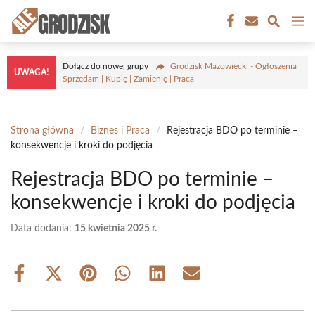
Przejdź
M
do
treści
Dołącz do nowej grupy
Grodzisk Mazowiecki - Ogłoszenia |
UWAGA!
Sprzedam | Kupię | Zamienię | Praca
Strona główna
/
Biznes i Praca
/
Rejestracja BDO po terminie –
konsekwencje i kroki do podjęcia
Rejestracja BDO po terminie –
konsekwencje i kroki do podjęcia
Data dodania:
15 kwietnia 2025 r.
Share
Share
Share
Share
Share
Share
on
on
on
on
on
on
Facebook
X
Pinterest
WhatsApp
LinkedIn
Email
(Twitter)