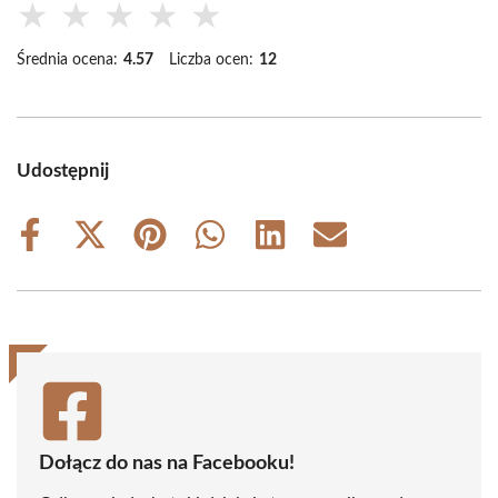
★
★
★
★
★
Średnia ocena:
4.57
Liczba ocen:
12
Udostępnij
Share
Share
Share
Share
Share
Share
on
on
on
on
on
on
Facebook
X
Pinterest
WhatsApp
LinkedIn
Email
(Twitter)
Dołącz do nas na Facebooku!