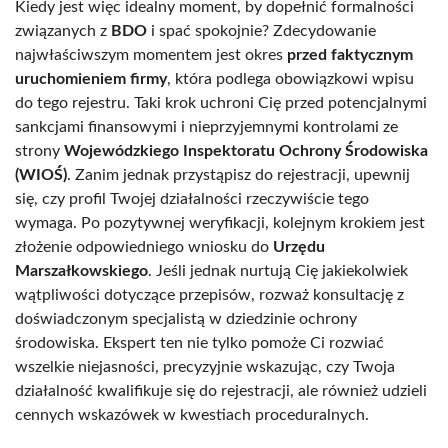
Kiedy jest więc idealny moment, by dopełnić formalności
związanych z
BDO
i spać spokojnie? Zdecydowanie
najwłaściwszym momentem jest okres
przed faktycznym
uruchomieniem firmy
, która podlega obowiązkowi wpisu
do tego rejestru. Taki krok uchroni Cię przed potencjalnymi
sankcjami finansowymi i nieprzyjemnymi kontrolami ze
strony
Wojewódzkiego Inspektoratu Ochrony Środowiska
(WIOŚ)
. Zanim jednak przystąpisz do rejestracji, upewnij
się, czy profil Twojej działalności rzeczywiście tego
wymaga. Po pozytywnej weryfikacji, kolejnym krokiem jest
złożenie odpowiedniego wniosku do
Urzędu
Marszałkowskiego
. Jeśli jednak nurtują Cię jakiekolwiek
wątpliwości dotyczące przepisów, rozważ konsultację z
doświadczonym specjalistą w dziedzinie ochrony
środowiska. Ekspert ten nie tylko pomoże Ci rozwiać
wszelkie niejasności, precyzyjnie wskazując, czy Twoja
działalność kwalifikuje się do rejestracji, ale również udzieli
cennych wskazówek w kwestiach proceduralnych.