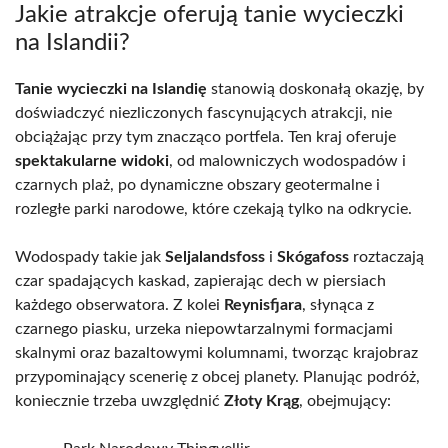
Jakie atrakcje oferują tanie wycieczki
na Islandii?
Tanie wycieczki na Islandię
stanowią doskonałą okazję, by
doświadczyć niezliczonych fascynujących atrakcji, nie
obciążając przy tym znacząco portfela. Ten kraj oferuje
spektakularne widoki
, od malowniczych wodospadów i
czarnych plaż, po dynamiczne obszary geotermalne i
rozległe parki narodowe, które czekają tylko na odkrycie.
Wodospady takie jak
Seljalandsfoss
i
Skógafoss
roztaczają
czar spadających kaskad, zapierając dech w piersiach
każdego obserwatora. Z kolei
Reynisfjara
, słynąca z
czarnego piasku, urzeka niepowtarzalnymi formacjami
skalnymi oraz bazaltowymi kolumnami, tworząc krajobraz
przypominający scenerię z obcej planety. Planując podróż,
koniecznie trzeba uwzględnić
Złoty Krąg
, obejmujący: