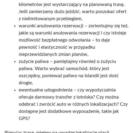
kilometrów jest wystarczający na planowaną trasę.
Jeśli zamierzamy dużo jeździć, warto poszukać ofert
z nielimitowanym przebiegiem,
warunki anulowania rezerwacji – zorientujmy się też,
jakie są warunki anulowania rezerwacji i czy istnieje
możliwość bezpłatnego odwołania – to daje
pewność i elastyczność w przypadku
nieprzewidzianych zmian planów,
zużycie paliwa – pamiętajmy również o zużyciu
paliwa. Warto wybrać samochód, który jest
oszczędny, ponieważ paliwo na Islandii jest dość
drogie,
ewentualne udogodnienia – czy wypożyczalnia
oferuje darmowy transfer z lotniska? Czy można
odebrać i zwrócić auto w różnych lokalizacjach? Czy
dostępne jest dodatkowe wyposażenie, takie jak
GPS?
Planując trasę, miejmy na uwadze lokalizację stacji