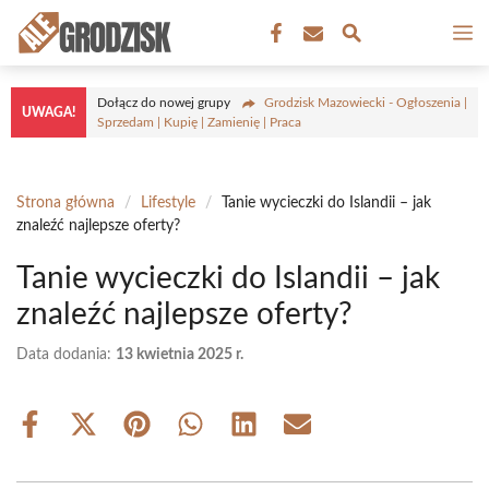
Przejdź
M
do
treści
Dołącz do nowej grupy
Grodzisk Mazowiecki - Ogłoszenia |
UWAGA!
Sprzedam | Kupię | Zamienię | Praca
Strona główna
/
Lifestyle
/
Tanie wycieczki do Islandii – jak
znaleźć najlepsze oferty?
Tanie wycieczki do Islandii – jak
znaleźć najlepsze oferty?
Data dodania:
13 kwietnia 2025 r.
Share
Share
Share
Share
Share
Share
on
on
on
on
on
on
Facebook
X
Pinterest
WhatsApp
LinkedIn
Email
(Twitter)