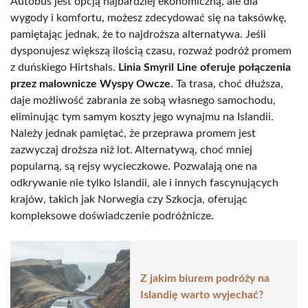
Autobus jest opcją najbardziej ekonomiczną, ale dla
wygody i komfortu, możesz zdecydować się na taksówkę,
pamiętając jednak, że to najdroższa alternatywa. Jeśli
dysponujesz większą ilością czasu, rozważ podróż promem
z duńskiego Hirtshals.
Linia Smyril Line oferuje połączenia
przez malownicze Wyspy Owcze
. Ta trasa, choć dłuższa,
daje możliwość zabrania ze sobą własnego samochodu,
eliminując tym samym koszty jego wynajmu na Islandii.
Należy jednak pamiętać, że przeprawa promem jest
zazwyczaj droższa niż lot. Alternatywą, choć mniej
popularną, są rejsy wycieczkowe. Pozwalają one na
odkrywanie nie tylko Islandii, ale i innych fascynujących
krajów, takich jak Norwegia czy Szkocja, oferując
kompleksowe doświadczenie podróżnicze.
Z jakim biurem podróży na
Islandię warto wyjechać?