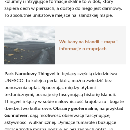
kolumny i intrygujące formacje skalne to widok, który
zapiera dech w piersiach, a dostęp do niego jest darmowy.
To absolutnie unikatowe miejsce na islandzkiej mapie.
Wulkany na Islandii – mapa i
informacje o erupcjach
Park Narodowy Thingvellir
, będący częścią dziedzictwa
UNESCO, to kolejna perła, którą można zwiedzić bez
ponoszenia opłat. Spacerując między płytami
tektonicznymi, poznaje się fascynującą historię Islandii.
Thingvellir łączy w sobie malowniczość krajobrazu i bogate
dziedzictwo kulturowe.
Obszary geotermalne, na przykład
Gunnuhver
, dają możliwość obserwacji fascynującej
aktywności wulkanicznej. Dymiące fumarole i buzujące
gorące źródła można podziwiać bez żadnych opłat. To