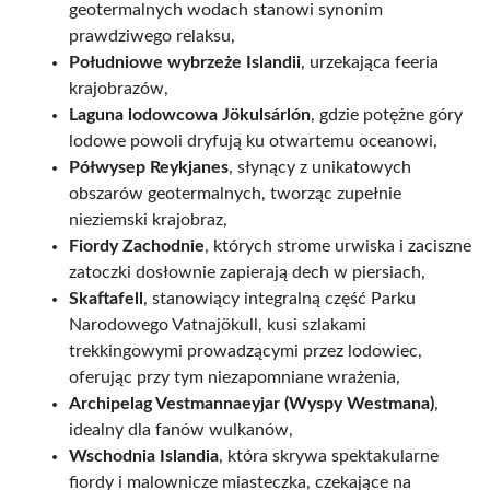
geotermalnych wodach stanowi synonim
prawdziwego relaksu,
Południowe wybrzeże Islandii
, urzekająca feeria
krajobrazów,
Laguna lodowcowa Jökulsárlón
, gdzie potężne góry
lodowe powoli dryfują ku otwartemu oceanowi,
Półwysep Reykjanes
, słynący z unikatowych
obszarów geotermalnych, tworząc zupełnie
nieziemski krajobraz,
Fiordy Zachodnie
, których strome urwiska i zaciszne
zatoczki dosłownie zapierają dech w piersiach,
Skaftafell
, stanowiący integralną część Parku
Narodowego Vatnajökull, kusi szlakami
trekkingowymi prowadzącymi przez lodowiec,
oferując przy tym niezapomniane wrażenia,
Archipelag Vestmannaeyjar (Wyspy Westmana)
,
idealny dla fanów wulkanów,
Wschodnia Islandia
, która skrywa spektakularne
fiordy i malownicze miasteczka, czekające na