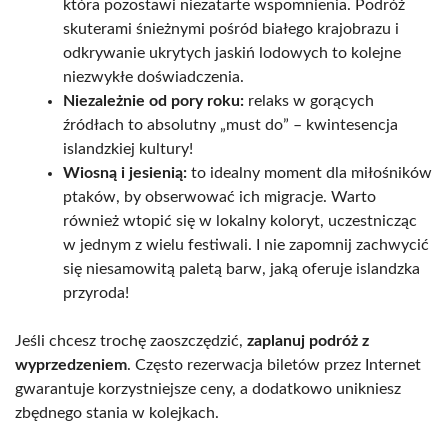
która pozostawi niezatarte wspomnienia. Podróż
skuterami śnieżnymi pośród białego krajobrazu i
odkrywanie ukrytych jaskiń lodowych to kolejne
niezwykłe doświadczenia.
Niezależnie od pory roku:
relaks w gorących
źródłach to absolutny „must do” – kwintesencja
islandzkiej kultury!
Wiosną i jesienią:
to idealny moment dla miłośników
ptaków, by obserwować ich migracje. Warto
również wtopić się w lokalny koloryt, uczestnicząc
w jednym z wielu festiwali. I nie zapomnij zachwycić
się niesamowitą paletą barw, jaką oferuje islandzka
przyroda!
Jeśli chcesz trochę zaoszczędzić,
zaplanuj podróż z
wyprzedzeniem
. Często rezerwacja biletów przez Internet
gwarantuje korzystniejsze ceny, a dodatkowo unikniesz
zbędnego stania w kolejkach.