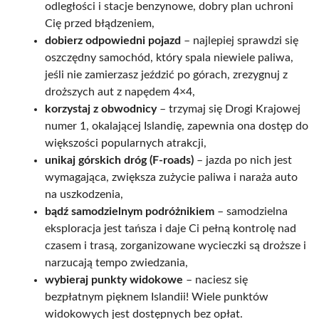
odległości i stacje benzynowe, dobry plan uchroni
Cię przed błądzeniem,
dobierz odpowiedni pojazd
– najlepiej sprawdzi się
oszczędny samochód, który spala niewiele paliwa,
jeśli nie zamierzasz jeździć po górach, zrezygnuj z
droższych aut z napędem 4×4,
korzystaj z obwodnicy
– trzymaj się Drogi Krajowej
numer 1, okalającej Islandię, zapewnia ona dostęp do
większości popularnych atrakcji,
unikaj górskich dróg (F-roads)
– jazda po nich jest
wymagająca, zwiększa zużycie paliwa i naraża auto
na uszkodzenia,
bądź samodzielnym podróżnikiem
– samodzielna
eksploracja jest tańsza i daje Ci pełną kontrolę nad
czasem i trasą, zorganizowane wycieczki są droższe i
narzucają tempo zwiedzania,
wybieraj punkty widokowe
– naciesz się
bezpłatnym pięknem Islandii! Wiele punktów
widokowych jest dostępnych bez opłat.