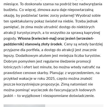
miesiące. To doskonała szansa na podróż bez nadwyrężania
budżetu. Co więcej, zimowa aura daje niepowtarzalną
okazję, by podziwiać taniec zorzy polarnej! Wyobraź sobie
ten spektakularny pokaz świateł na niebie. Trzeba jednak
pamiętać, że zima może utrudnić dostęp do niektórych
atrakcji turystycznych, a to wszystko za sprawą kapryśnej
pogody.
Wiosna (kwiecień-maj) oraz jesień (wrzesień-
październik) stanowią złoty środek
. Ceny są wtedy bardziej
przyjazne dla portfela, a dostęp do atrakcji jest znacznie
lepszy. Dodatkowym atutem jest mniejsza liczba turystów.
Dobrym pomysłem jest regularne śledzenie promocji
lotniczych i ofert last minute, bo można wtedy natrafić na
prawdziwe cenowe skarby. Planując z wyprzedzeniem, na
przykład wakacje w roku 2025, często można znaleźć
jeszcze korzystniejsze propozycje. Zimą natomiast nie
można pominąć wycieczek do fascynujących lodowych
jaskiń – to wyjątkowe i niezapomniane doświadczenie.