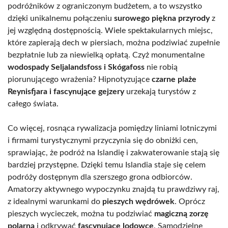
podróżników z ograniczonym budżetem, a to wszystko
dzięki unikalnemu połączeniu
surowego piękna przyrody
z
jej względną dostępnością. Wiele spektakularnych miejsc,
które zapierają dech w piersiach, można podziwiać zupełnie
bezpłatnie lub za niewielką opłatą. Czyż monumentalne
wodospady Seljalandsfoss i Skógafoss
nie robią
piorunującego wrażenia? Hipnotyzujące
czarne plaże
Reynisfjara i fascynujące gejzery
urzekają turystów z
całego świata.
Co więcej, rosnąca rywalizacja pomiędzy liniami lotniczymi
i firmami turystycznymi przyczynia się do obniżki cen,
sprawiając, że podróż na Islandię i zakwaterowanie stają się
bardziej przystępne. Dzięki temu Islandia staje się celem
podróży dostępnym dla szerszego grona odbiorców.
Amatorzy aktywnego wypoczynku znajdą tu prawdziwy raj,
z idealnymi warunkami do
pieszych wędrówek
. Oprócz
pieszych wycieczek, można tu podziwiać
magiczną zorzę
polarną
i odkrywać
fascynujące lodowce
. Samodzielne