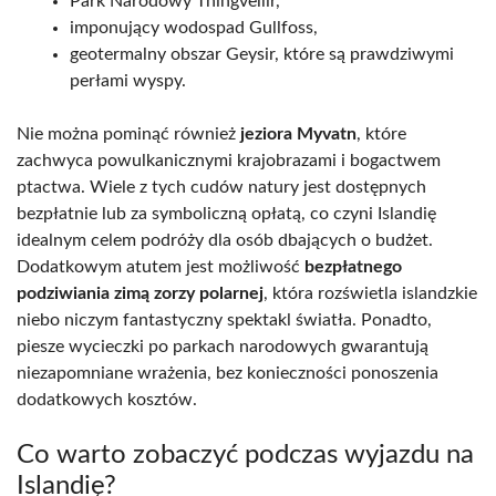
Park Narodowy Thingvellir,
imponujący wodospad Gullfoss,
geotermalny obszar Geysir, które są prawdziwymi
perłami wyspy.
Nie można pominąć również
jeziora Myvatn
, które
zachwyca powulkanicznymi krajobrazami i bogactwem
ptactwa. Wiele z tych cudów natury jest dostępnych
bezpłatnie lub za symboliczną opłatą, co czyni Islandię
idealnym celem podróży dla osób dbających o budżet.
Dodatkowym atutem jest możliwość
bezpłatnego
podziwiania zimą zorzy polarnej
, która rozświetla islandzkie
niebo niczym fantastyczny spektakl światła. Ponadto,
piesze wycieczki po parkach narodowych gwarantują
niezapomniane wrażenia, bez konieczności ponoszenia
dodatkowych kosztów.
Co warto zobaczyć podczas wyjazdu na
Islandię?