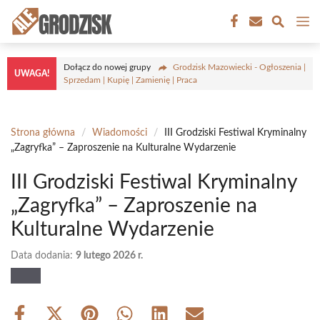
Przejdź
M
do
treści
Dołącz do nowej grupy
Grodzisk Mazowiecki - Ogłoszenia |
UWAGA!
Sprzedam | Kupię | Zamienię | Praca
Strona główna
/
Wiadomości
/
III Grodziski Festiwal Kryminalny
„Zagryfka” – Zaproszenie na Kulturalne Wydarzenie
III Grodziski Festiwal Kryminalny
„Zagryfka” – Zaproszenie na
Kulturalne Wydarzenie
Data dodania:
9 lutego 2026 r.
Share
Share
Share
Share
Share
Share