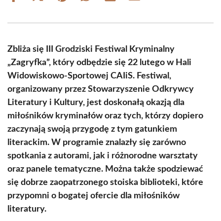
on
on
on
on
on
on
Facebook
X
Pinterest
WhatsApp
LinkedIn
Email
(Twitter)
Zbliża się III Grodziski Festiwal Kryminalny
„Zagryfka”, który odbędzie się 22 lutego w Hali
Widowiskowo-Sportowej CAIiS. Festiwal,
organizowany przez Stowarzyszenie Odkrywcy
Literatury i Kultury, jest doskonałą okazją dla
miłośników kryminałów oraz tych, którzy dopiero
zaczynają swoją przygodę z tym gatunkiem
literackim. W programie znalazły się zarówno
spotkania z autorami, jak i różnorodne warsztaty
oraz panele tematyczne. Można także spodziewać
się dobrze zaopatrzonego stoiska biblioteki, które
przypomni o bogatej ofercie dla miłośników
literatury.