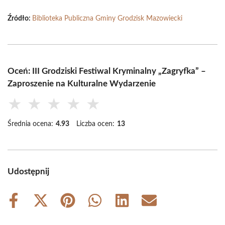
Źródło:
Biblioteka Publiczna Gminy Grodzisk Mazowiecki
Oceń: III Grodziski Festiwal Kryminalny „Zagryfka” –
Zaproszenie na Kulturalne Wydarzenie
★
★
★
★
★
Średnia ocena:
4.93
Liczba ocen:
13
Udostępnij
Share
Share
Share
Share
Share
Share
on
on
on
on
on
on
Facebook
X
Pinterest
WhatsApp
LinkedIn
Email