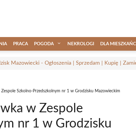
NIA
PRACA
POGODA
NEKROLOGI
DLA MIESZKAŃ
zisk Mazowiecki - Ogłoszenia | Sprzedam | Kupię | Zamie
 Zespole Szkolno-Przedszkolnym nr 1 w Grodzisku Mazowieckim
ówka w Zespole
ym nr 1 w Grodzisku