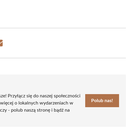
Share
on
Email
sze! Przyłącz się do naszej społeczności
Polub nas!
 więcej o lokalnych wydarzeniach w
czy - polub naszą stronę i bądź na