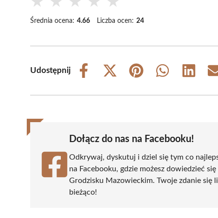
★
★
★
★
★
Średnia ocena:
4.66
Liczba ocen:
24
Udostępnij
Share
Share
Share
Share
Share
on
on
on
on
on
Facebook
X
Pinterest
WhatsApp
LinkedIn
(Twitter)
Dołącz do nas na Facebooku!
Odkrywaj, dyskutuj i dziel się tym co najlep
na Facebooku, gdzie możesz dowiedzieć się
Grodzisku Mazowieckim. Twoje zdanie się li
bieżąco!