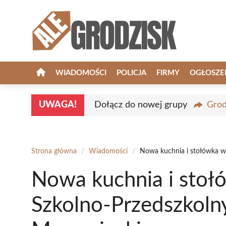
Przejdź
do
treści
WIADOMOŚCI
POLICJA
FIRMY
OGŁOSZE
UWAGA!
Dołącz do nowej grupy
Grod
Strona główna
/
Wiadomości
/
Nowa kuchnia i stołówka w
Nowa kuchnia i stoł
Szkolno-Przedszkoln