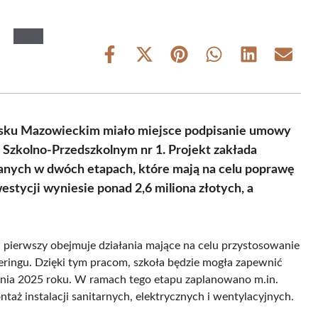
Share
Share
Share
Share
Share
Share
on
on
on
on
on
on
Facebook
X
Pinterest
WhatsApp
LinkedIn
Email
(Twitter)
zisku Mazowieckim miało miejsce podpisanie umowy
 Szkolno-Przedszkolnym nr 1. Projekt zakłada
nych w dwóch etapach, które mają na celu poprawę
tycji wyniesie ponad 2,6 miliona złotych, a
h pierwszy obejmuje działania mające na celu przystosowanie
eringu. Dzięki tym pracom, szkoła będzie mogła zapewnić
nia 2025 roku. W ramach tego etapu zaplanowano m.in.
aż instalacji sanitarnych, elektrycznych i wentylacyjnych.