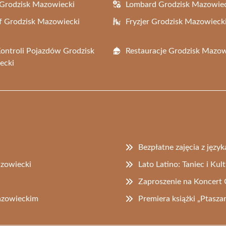
Grodzisk Mazowiecki
Lombard Grodzisk Mazowie
f Grodzisk Mazowiecki
Fryzjer Grodzisk Mazowieck
Kontroli Pojazdów Grodzisk
Restauracje Grodzisk Mazow
ecki
Bezpłatne zajęcia z języ
azowiecki
Lato Latino: Taniec i Ku
Zaproszenie na Koncer
azowieckim
Premiera książki „Ptasz