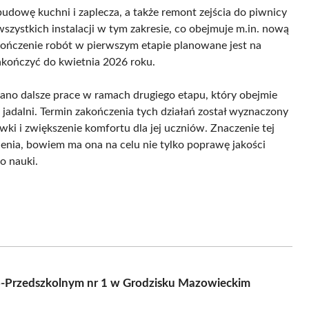
budowę kuchni i zaplecza, a także remont zejścia do piwnicy
zystkich instalacji w tym zakresie, co obejmuje m.in. nową
kończenie robót w pierwszym etapie planowane jest na
zakończyć do kwietnia 2026 roku.
iano dalsze prace w ramach drugiego etapu, który obejmie
jadalni. Termin zakończenia tych działań został wyznaczony
ki i zwiększenie komfortu dla jej uczniów. Znaczenie tej
nienia, bowiem ma ona na celu nie tylko poprawę jakości
o nauki.
o-Przedszkolnym nr 1 w Grodzisku Mazowieckim