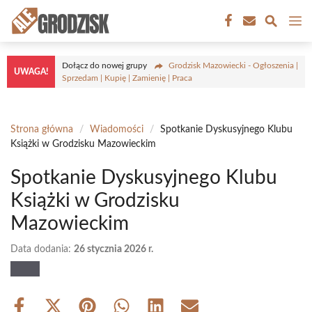
Przejdź
M
do
treści
Dołącz do nowej grupy
Grodzisk Mazowiecki - Ogłoszenia |
UWAGA!
Sprzedam | Kupię | Zamienię | Praca
Strona główna
/
Wiadomości
/
Spotkanie Dyskusyjnego Klubu
Książki w Grodzisku Mazowieckim
Spotkanie Dyskusyjnego Klubu
Książki w Grodzisku
Mazowieckim
Data dodania:
26 stycznia 2026 r.
Share
Share
Share
Share
Share
Share