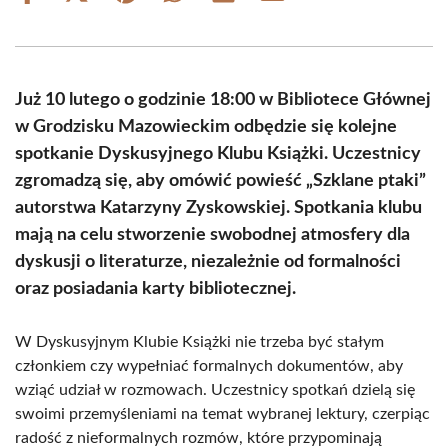
on
on
on
on
on
on
Facebook
X
Pinterest
WhatsApp
LinkedIn
Email
(Twitter)
Już 10 lutego o godzinie 18:00 w Bibliotece Głównej
w Grodzisku Mazowieckim odbędzie się kolejne
spotkanie Dyskusyjnego Klubu Książki. Uczestnicy
zgromadzą się, aby omówić powieść „Szklane ptaki”
autorstwa Katarzyny Zyskowskiej. Spotkania klubu
mają na celu stworzenie swobodnej atmosfery dla
dyskusji o literaturze, niezależnie od formalności
oraz posiadania karty bibliotecznej.
W Dyskusyjnym Klubie Książki nie trzeba być stałym
członkiem czy wypełniać formalnych dokumentów, aby
wziąć udział w rozmowach. Uczestnicy spotkań dzielą się
swoimi przemyśleniami na temat wybranej lektury, czerpiąc
radość z nieformalnych rozmów, które przypominają