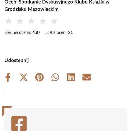
Oceń: Spotkanie Dyskusyjnego Klubu Książki w
Grodzisku Mazowieckim
★
★
★
★
★
Średnia ocena:
4.87
Liczba ocen:
21
Udostępnij
Share
Share
Share
Share
Share
Share
on
on
on
on
on
on
Facebook
X
Pinterest
WhatsApp
LinkedIn
Email
(Twitter)