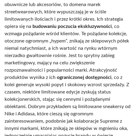
obuwnicze lub akcesoriów, to domena marek
streetwearowych, które wypuszczają je w ściśle
limitowanych ilościach i przez krótki okres. Ich strategia
opiera się na
budowaniu poczucia ekskluzywności
, co
wzmaga pożądanie wśród klientów. Te pożądane kolekcje,
otoczone ogromnym „hypem”, znikają ze sklepowych półek
niemal natychmiast, a ich wartość na rynku wtórnym
nierzadko gwałtownie rośnie. Jest to sprytny zabieg
marketingowy, mający na celu zwiększenie
rozpoznawalności i popularności marki. Atrakcyjność
produktów wynika z ich
ograniczonej dostępności
, co z
kolei generuje wysoki popyt i skokowy wzrost sprzedaży. Z
czasem, niektóre limitowane edycje zyskują status
kolekcjonerskich, stając się cennymi i pożądanymi
obiektami. Dobrym przykładem są limitowane sneakersy od
Nike i Adidasa, które cieszą się ogromnym
zainteresowaniem, podobnie jak kolaboracje Supreme z
innymi markami, które znikają ze sklepów w mgnieniu oka,
jednocześnie umacniając pozycję brandu w świecie