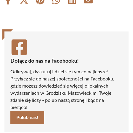
Share
Share
Share
Share
Share
Share
on
on
on
on
on
on
Facebook
X
Pinterest
WhatsApp
LinkedIn
Email
(Twitter)
Dołącz do nas na Facebooku!
Odkrywaj, dyskutuj i dziel się tym co najlepsze!
Przyłącz się do naszej społeczności na Facebooku,
gdzie możesz dowiedzieć się więcej o lokalnych
wydarzeniach w Grodzisku Mazowieckim. Twoje
zdanie się liczy - polub naszą stronę i bądź na
bieżąco!
Polub nas!