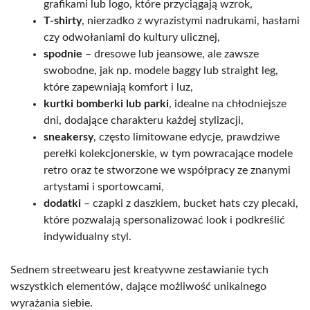
grafikami lub logo, które przyciągają wzrok,
T-shirty
, nierzadko z wyrazistymi nadrukami, hasłami
czy odwołaniami do kultury ulicznej,
spodnie
– dresowe lub jeansowe, ale zawsze
swobodne, jak np. modele baggy lub straight leg,
które zapewniają komfort i luz,
kurtki bomberki lub parki
, idealne na chłodniejsze
dni, dodające charakteru każdej stylizacji,
sneakersy
, często limitowane edycje, prawdziwe
perełki kolekcjonerskie, w tym powracające modele
retro oraz te stworzone we współpracy ze znanymi
artystami i sportowcami,
dodatki
– czapki z daszkiem, bucket hats czy plecaki,
które pozwalają spersonalizować look i podkreślić
indywidualny styl.
Sednem streetwearu jest kreatywne zestawianie tych
wszystkich elementów, dające możliwość unikalnego
wyrażania siebie.