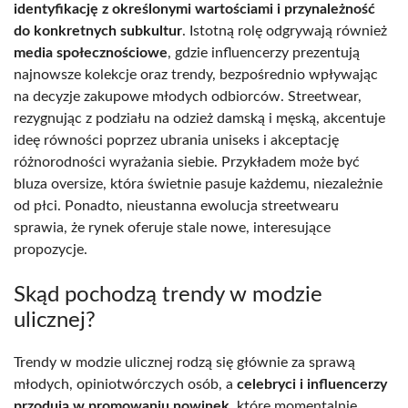
identyfikację z określonymi wartościami i przynależność
do konkretnych subkultur
. Istotną rolę odgrywają również
media społecznościowe
, gdzie influencerzy prezentują
najnowsze kolekcje oraz trendy, bezpośrednio wpływając
na decyzje zakupowe młodych odbiorców. Streetwear,
rezygnując z podziału na odzież damską i męską, akcentuje
ideę równości poprzez ubrania uniseks i akceptację
różnorodności wyrażania siebie. Przykładem może być
bluza oversize, która świetnie pasuje każdemu, niezależnie
od płci. Ponadto, nieustanna ewolucja streetwearu
sprawia, że rynek oferuje stale nowe, interesujące
propozycje.
Skąd pochodzą trendy w modzie
ulicznej?
Trendy w modzie ulicznej rodzą się głównie za sprawą
młodych, opiniotwórczych osób, a
celebryci i influencerzy
przodują w promowaniu nowinek
, które momentalnie