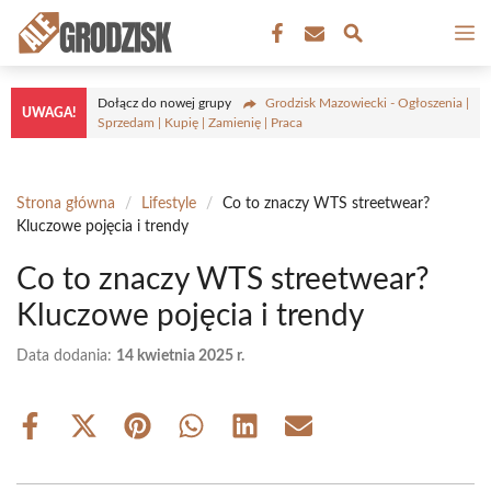
Przejdź
M
do
treści
Dołącz do nowej grupy
Grodzisk Mazowiecki - Ogłoszenia |
UWAGA!
Sprzedam | Kupię | Zamienię | Praca
Strona główna
/
Lifestyle
/
Co to znaczy WTS streetwear?
Kluczowe pojęcia i trendy
Co to znaczy WTS streetwear?
Kluczowe pojęcia i trendy
Data dodania:
14 kwietnia 2025 r.
Share
Share
Share
Share
Share
Share
on
on
on
on
on
on
Facebook
X
Pinterest
WhatsApp
LinkedIn
Email
(Twitter)