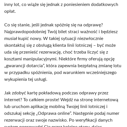
inny lot, co wiąże się jednak z poniesieniem dodatkowych
opłat.
Co się stanie, jeśli jednak spóźnię się na odprawę?
Najprawdopodobniej Twój bilet straci ważność i będziesz
musiał kupić nowy. W takiej sytuacji niezwłocznie
skontaktuj się z obsługą klienta linii lotniczej – być może
uda się przenieść rezerwację, choć trzeba liczyć się z
kosztami manipulacyjnymi. Niektóre firmy oferują opcję
„gwarancji dotarcia”, która zapewnia bezpłatną zmianę lotu
w przypadku spóźnienia, pod warunkiem wcześniejszego
wykupienia tej usługi.
Jak zdobyć kartę pokładową podczas odprawy przez
internet? To całkiem proste! Wejdź na stronę internetową
lub uruchom aplikację mobilną Twojej linii lotniczej i
odszukaj sekcję „Odprawa online”. Następnie podaj numer
rezerwacji oraz swoje nazwisko. Po weryfikacji danych
system poprowadzi Cię przez kolejne etapy, dając