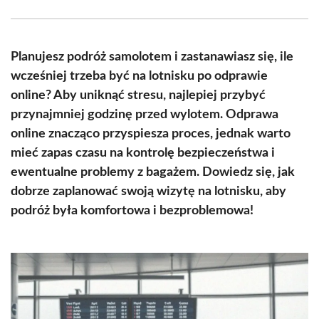
Facebook
X
Pinterest
WhatsApp
LinkedIn
Email
(Twitter)
Planujesz podróż samolotem i zastanawiasz się, ile
wcześniej trzeba być na lotnisku po odprawie
online? Aby uniknąć stresu, najlepiej przybyć
przynajmniej godzinę przed wylotem. Odprawa
online znacząco przyspiesza proces, jednak warto
mieć zapas czasu na kontrolę bezpieczeństwa i
ewentualne problemy z bagażem. Dowiedz się, jak
dobrze zaplanować swoją wizytę na lotnisku, aby
podróż była komfortowa i bezproblemowa!