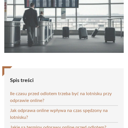
Spis treści
Ile czasu przed odlotem trzeba być na lotnisku przy
odprawie online?
Jak odprawa online wpływa na czas spędzony na
lotnisku?
Jakie są terminy odprawy online przed odlotem?