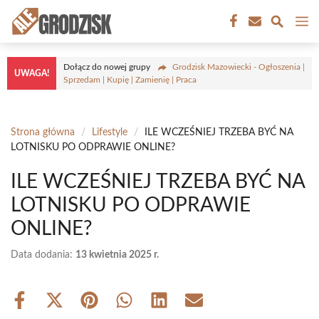
Przejdź
M
do
treści
Dołącz do nowej grupy
Grodzisk Mazowiecki - Ogłoszenia |
UWAGA!
Sprzedam | Kupię | Zamienię | Praca
Strona główna
/
Lifestyle
/
ILE WCZEŚNIEJ TRZEBA BYĆ NA
LOTNISKU PO ODPRAWIE ONLINE?
ILE WCZEŚNIEJ TRZEBA BYĆ NA
LOTNISKU PO ODPRAWIE
ONLINE?
Data dodania:
13 kwietnia 2025 r.
Share
Share
Share
Share
Share
Share
on
on
on
on
on
on