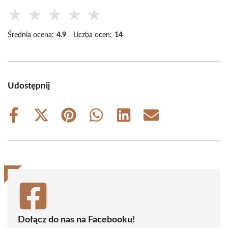
★
★
★
★
★
Średnia ocena:
4.9
Liczba ocen:
14
Udostępnij
Share
Share
Share
Share
Share
Share
on
on
on
on
on
on
Facebook
X
Pinterest
WhatsApp
LinkedIn
Email
(Twitter)
Dołącz do nas na Facebooku!