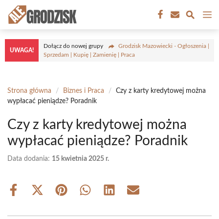
Przejdź
M
do
treści
Dołącz do nowej grupy
Grodzisk Mazowiecki - Ogłoszenia |
UWAGA!
Sprzedam | Kupię | Zamienię | Praca
Strona główna
/
Biznes i Praca
/
Czy z karty kredytowej można
wypłacać pieniądze? Poradnik
Czy z karty kredytowej można
wypłacać pieniądze? Poradnik
Data dodania:
15 kwietnia 2025 r.
Share
Share
Share
Share
Share
Share
on
on
on
on
on
on
Facebook
X
Pinterest
WhatsApp
LinkedIn
Email
(Twitter)