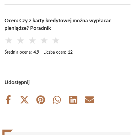
Oceń: Czy z karty kredytowej można wypłacać
pieniądze? Poradnik
★
★
★
★
★
Średnia ocena:
4.9
Liczba ocen:
12
Udostępnij
Share
Share
Share
Share
Share
Share
on
on
on
on
on
on
Facebook
X
Pinterest
WhatsApp
LinkedIn
Email
(Twitter)