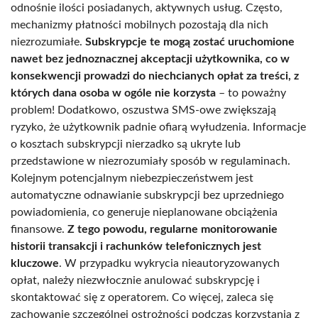
odnośnie ilości posiadanych, aktywnych usług. Często,
mechanizmy płatności mobilnych pozostają dla nich
niezrozumiałe.
Subskrypcje te mogą zostać uruchomione
nawet bez jednoznacznej akceptacji użytkownika, co w
konsekwencji prowadzi do niechcianych opłat za treści, z
których dana osoba w ogóle nie korzysta
– to poważny
problem! Dodatkowo, oszustwa SMS-owe zwiększają
ryzyko, że użytkownik padnie ofiarą wyłudzenia. Informacje
o kosztach subskrypcji nierzadko są ukryte lub
przedstawione w niezrozumiały sposób w regulaminach.
Kolejnym potencjalnym niebezpieczeństwem jest
automatyczne odnawianie subskrypcji bez uprzedniego
powiadomienia, co generuje nieplanowane obciążenia
finansowe.
Z tego powodu, regularne monitorowanie
historii transakcji i rachunków telefonicznych jest
kluczowe
. W przypadku wykrycia nieautoryzowanych
opłat, należy niezwłocznie anulować subskrypcję i
skontaktować się z operatorem. Co więcej, zaleca się
zachowanie szczególnej ostrożności podczas korzystania z