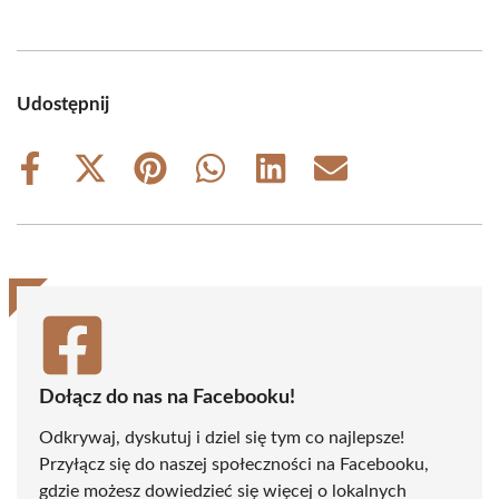
Udostępnij
Share
Share
Share
Share
Share
Share
on
on
on
on
on
on
Facebook
X
Pinterest
WhatsApp
LinkedIn
Email
(Twitter)
Dołącz do nas na Facebooku!
Odkrywaj, dyskutuj i dziel się tym co najlepsze!
Przyłącz się do naszej społeczności na Facebooku,
gdzie możesz dowiedzieć się więcej o lokalnych