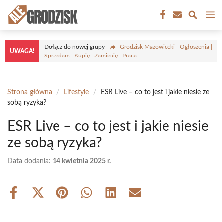
Przejdź
M
do
treści
Dołącz do nowej grupy
Grodzisk Mazowiecki - Ogłoszenia |
UWAGA!
Sprzedam | Kupię | Zamienię | Praca
Strona główna
/
Lifestyle
/
ESR Live – co to jest i jakie niesie ze
sobą ryzyka?
ESR Live – co to jest i jakie niesie
ze sobą ryzyka?
Data dodania:
14 kwietnia 2025 r.
Share
Share
Share
Share
Share
Share
on
on
on
on
on
on
Facebook
X
Pinterest
WhatsApp
LinkedIn
Email
(Twitter)