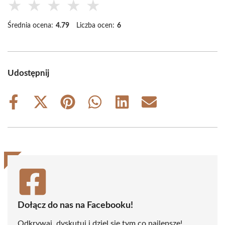
★
★
★
★
★
Średnia ocena:
4.79
Liczba ocen:
6
Udostępnij
Share
Share
Share
Share
Share
Share
on
on
on
on
on
on
Facebook
X
Pinterest
WhatsApp
LinkedIn
Email
(Twitter)
Dołącz do nas na Facebooku!
Odkrywaj, dyskutuj i dziel się tym co najlepsze!