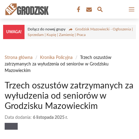
Przejdź
M
do
treści
Dołącz do nowej grupy
Grodzisk Mazowiecki - Ogłoszenia |
UWAGA!
Sprzedam | Kupię | Zamienię | Praca
Strona główna
/
Kronika Policyjna
/
Trzech oszustów
zatrzymanych za wyłudzenia od seniorów w Grodzisku
Mazowieckim
Trzech oszustów zatrzymanych za
wyłudzenia od seniorów w
Grodzisku Mazowieckim
Data dodania:
6 listopada 2025 r.