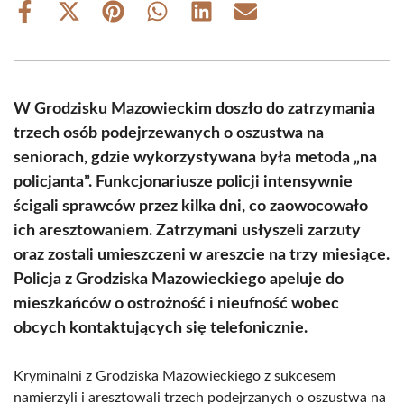
Share
Share
Share
Share
Share
Share
on
on
on
on
on
on
Facebook
X
Pinterest
WhatsApp
LinkedIn
Email
(Twitter)
W Grodzisku Mazowieckim doszło do zatrzymania
trzech osób podejrzewanych o oszustwa na
seniorach, gdzie wykorzystywana była metoda „na
policjanta”. Funkcjonariusze policji intensywnie
ścigali sprawców przez kilka dni, co zaowocowało
ich aresztowaniem. Zatrzymani usłyszeli zarzuty
oraz zostali umieszczeni w areszcie na trzy miesiące.
Policja z Grodziska Mazowieckiego apeluje do
mieszkańców o ostrożność i nieufność wobec
obcych kontaktujących się telefonicznie.
Kryminalni z Grodziska Mazowieckiego z sukcesem
namierzyli i aresztowali trzech podejrzanych o oszustwa na