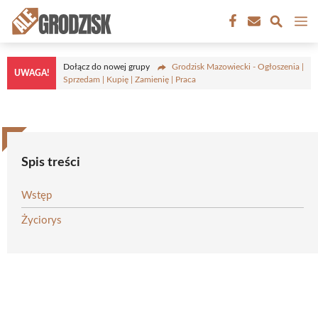
Przejdź
M
do
treści
Dołącz do nowej grupy
Grodzisk Mazowiecki - Ogłoszenia |
UWAGA!
Sprzedam | Kupię | Zamienię | Praca
Spis treści
Wstęp
Życiorys