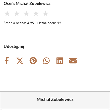
Oceń: Michał Zubelewicz
★
★
★
★
★
Średnia ocena:
4.95
Liczba ocen:
12
Udostępnij
Share
Share
Share
Share
Share
Share
on
on
on
on
on
on
Facebook
X
Pinterest
WhatsApp
LinkedIn
Email
(Twitter)
Michał Zubelewicz