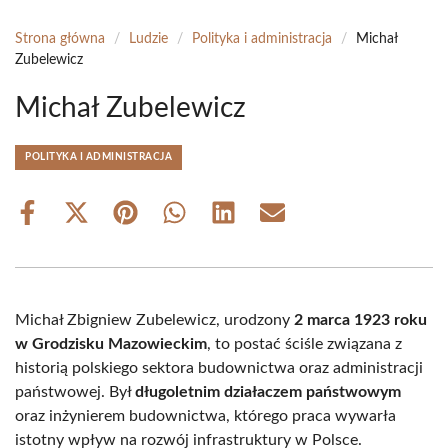
Strona główna
/
Ludzie
/
Polityka i administracja
/
Michał
Zubelewicz
Michał Zubelewicz
POLITYKA I ADMINISTRACJA
Share
Share
Share
Share
Share
Share
on
on
on
on
on
on
Facebook
X
Pinterest
WhatsApp
LinkedIn
Email
(Twitter)
Michał Zbigniew Zubelewicz, urodzony
2 marca 1923 roku
w Grodzisku Mazowieckim
, to postać ściśle związana z
historią polskiego sektora budownictwa oraz administracji
państwowej. Był
długoletnim działaczem państwowym
oraz inżynierem budownictwa, którego praca wywarła
istotny wpływ na rozwój infrastruktury w Polsce.