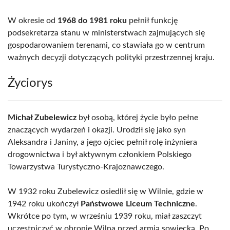
W okresie od
1968 do 1981 roku
pełnił funkcję
podsekretarza stanu w ministerstwach zajmujących się
gospodarowaniem terenami, co stawiała go w centrum
ważnych decyzji dotyczących polityki przestrzennej kraju.
Życiorys
Michał Zubelewicz
był osobą, której życie było pełne
znaczących wydarzeń i okazji. Urodził się jako syn
Aleksandra i Janiny, a jego ojciec pełnił rolę inżyniera
drogownictwa i był aktywnym członkiem Polskiego
Towarzystwa Turystyczno-Krajoznawczego.
W 1932 roku Zubelewicz osiedlił się w Wilnie, gdzie w
1942 roku ukończył
Państwowe Liceum Techniczne
.
Wkrótce po tym, w wrześniu 1939 roku, miał zaszczyt
uczestniczyć w obronie Wilna przed armią sowiecką. Po